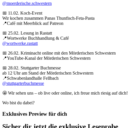
@moerderische.schwestern
📅 11.02. Koch-Event​
Wir kochen zusammen Panas Thunfisch-Feta-Pasta
📍Café mit Meerblick auf Patreon
📅 25.02. Lesung in Rastatt
📍Wortwerke Buchhandlung & Café
@wortwerke.rastatt
📅 26.02. Kriminacht online mit den Mörderischen Schwestern
📍YouTube-Kanal der Mörderischen Schwestern
📅 28.02. Stuttgarter Buchmesse​
ab 12 Uhr am Stand der Mörderischen Schwestern
📍Schwabenlandhalle Fellbach
@stuttgarterbuchmesse
🤩 Wir sehen uns – ob live oder online, ich freue mich riesig auf dich!
Wo bist du dabei?
Exklusives Preview für dich
Sicher dir jetzt die exklusive Leseprobe