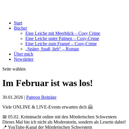
Start
Bücher
Eine Leiche mit Meerblick – Cosy Crime
Eine Leiche unter Palmen – Cosy-Crime
Eine Leiche zum Frappé – Cosy-Crime
„Später, Spaß, lieb“ – Roman
Über mich
Newsletter
Seite wählen
Im Februar ist was los!
30.01.2026
|
Patreon Beiträge
Viele ONLINE & LIVE-Events erwarten dich 🤗
📅 05.02. Kriminacht online mit den Mörderischen Schwestern
Dieses Mal bin ich nicht als Moderatorin, sondern als Leserin dabei!
📍 YouTube-Kanal der Mörderischen Schwestern