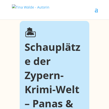
🏝️
Schauplätz
e der
Zypern-
Krimi-Welt
– Panas &