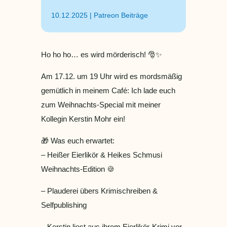
10.12.2025
|
Patreon Beiträge
Ho ho ho… es wird mörderisch! 🎅✨
Am 17.12. um 19 Uhr wird es mordsmäßig
gemütlich in meinem Café: Ich lade euch
zum Weihnachts-Special mit meiner
Kollegin Kerstin Mohr ein!
🎁 Was euch erwartet:
– Heißer Eierlikör & Heikes Schmusi
Weihnachts-Edition 🍪
– Plauderei übers Krimischreiben &
Selfpublishing
– Kerstin liest aus ihrem Eierlikör-Krimi vor