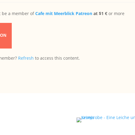
st be a member of
Cafe mit Meerblick Patreon
at $1 €
or more
EON
n member?
Refresh
to access this content.