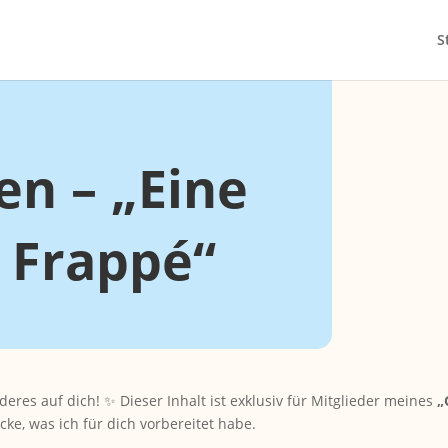
unde und
S
n – „Eine
 Frappé“
deres auf dich! ✨ Dieser Inhalt ist exklusiv für Mitglieder meines
„
ke, was ich für dich vorbereitet habe.